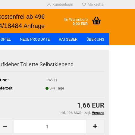
Kundenlogin
Merkzettel
ostenfrei ab 49€
Ihr Warenkorb
0,00 EUR
4/18484
Anfrage
SPIEL
NEUE PRODUKTE
RATGEBER
ÜBER UNS
ufkleber Toilette Selbstklebend
t.Nr.:
HW-11
eferzeit:
3-4 Tage
1,66 EUR
inkl. 19% MwSt. zzgl.
Versand