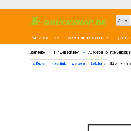
Alle
PRÜFAUFKLEBER
WARTUNGSAUFKLEBER
QR-COD
»
»
Startseite
Hinweisschilder
Aufkleber Toilette Selbstkl
« Erster
« zurück
weiter »
Letzter »
53
Artikel in