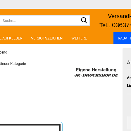
Versandk
Suche...
.:
03637
Tel
E AUFKLEBER
VERBOTSZEICHEN
WEITERE
RABATT
ebend
A
 dieser Kategorie
Ar
Li